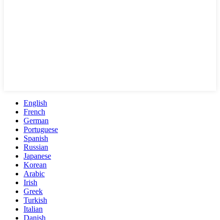
English
French
German
Portuguese
Spanish
Russian
Japanese
Korean
Arabic
Irish
Greek
Turkish
Italian
Danish