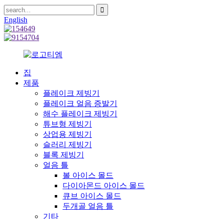
English
집
제품
플레이크 제빙기
플레이크 얼음 증발기
해수 플레이크 제빙기
튜브형 제빙기
상업용 제빙기
슬러리 제빙기
블록 제빙기
얼음 틀
볼 아이스 몰드
다이아몬드 아이스 몰드
큐브 아이스 몰드
두개골 얼음 틀
기타